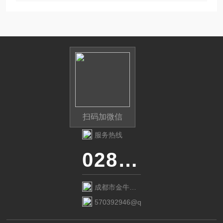
扫码加微信
服务热线
028-87741718
成都市金牛区
金府路799号1
570392946@qq.com
栋1单元12层6