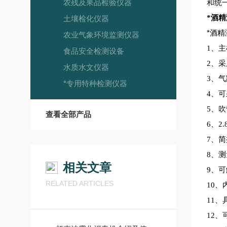
农残及果品检验仪器
和统
*酒精
土壤检化仪器
*酒精
农业气象环境监测仪器
1、
食品安全检测设备
2、
水质水文仪器
3、
*专用特种检测仪器
4、
5、
查看全部产品
6、2
7、
8、
相关文章
9、
RELATED ARTICLES
10
11、
12