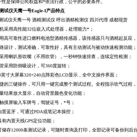
一性是保障公民权益和*依法行政，公平的必要条件。
测试仪天鹰一号Eagle-I
产品特点
测试仪天鹰一号 酒精测试仪 呼出酒精检测仪 四川代理 成都现货
主机采用高性能32位嵌入式处理器，处理能力*；
采用高可靠性进口燃料电池型酒精传感器，该传感器只与酒精起反应
气路设计，测试准确，可靠性好，具有主动测试与被动快速检测功能；
可采用喇叭形吹嘴（不用吹管），一秒钟快速排查，连续定性检测；
吹管采用防倒吸设计，可360度旋转；
.8英寸大屏幕320×240点阵彩色LCD显示，全中文操作界面；
简捷的三键操作，可只用一键完成整个测试过程。全程指示吹气过程
测量结果放大显示，自动背景颜色变化功能；
可触摸屏输入车牌号，驾驶证号，*号；
、内置蓝牙，可通过PDA或笔记本操控；
具有内置天线GPS定位功能；
、可储存12000条测试记录，可随时查询及打印，全部记录可备份到后