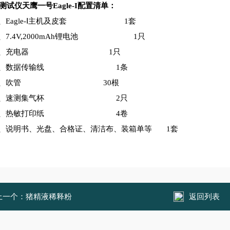
精测试仪天鹰一号
Eagle-I配置清单：
1、Eagle-Ⅰ主机及皮套 1套
2、7.4V,2000mAh锂电池 1只
3、充电器 1只
4、数据传输线 1条
5、吹管 30根
6、速测集气杯 2只
7、热敏打印纸 4卷
8、说明书、光盘、合格证、清洁布、装箱单等 1套
上一个：
猪精液稀释粉
返回列表