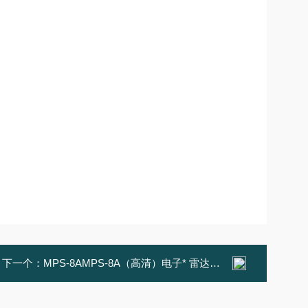
下一个：
MPS-8AMPS-8A（高清）电子* 雷达测速仪 *雷达测速仪 四川供应 成都有售