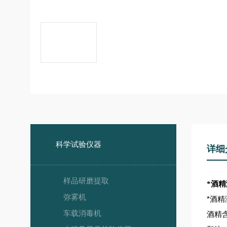
科学试验仪器
详细
样品研磨提取
*酒精
弥雾机
*酒精
车载消毒机
酒精