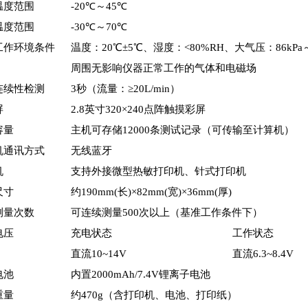
温度范围
-20℃～45℃
温度范围
-30℃～70℃
工作环境条件
温度：20℃±5℃、湿度：<80%RH、大气压：86kPa～1
周围无影响仪器正常工作的气体和电磁场
连续性检测
3秒（流量：≥20L/min）
屏
2.8英寸320×240点阵触摸彩屏
容量
主机可存储12000条测试记录（可传输至计算机）
机通讯方式
无线蓝牙
机
支持外接微型热敏打印机、针式打印机
尺寸
约190mm(长)×82mm(宽)×36mm(厚)
测量次数
可连续测量500次以上（基准工作条件下）
电压
充电状态
工作状态
直流10~14V
直流6.3~8.4V
电池
内置2000mAh/7.4V锂离子电池
重量
约470g（含打印机、电池、打印纸）