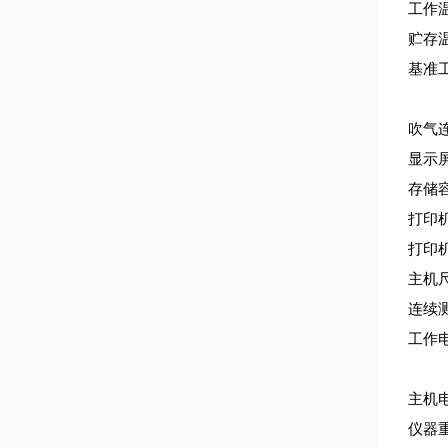
工作
贮存
基准
吹气
显示
存储
打印
打印
主机
连续
工作
主机
仪器