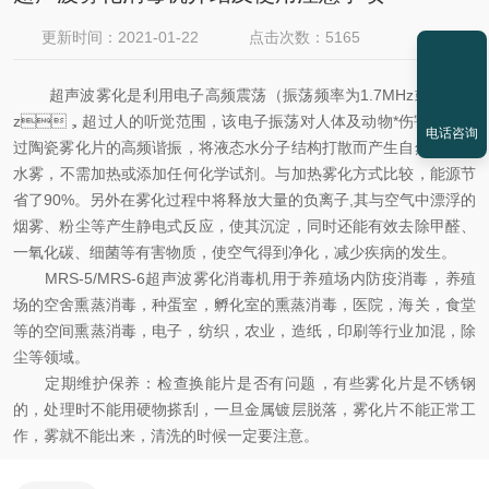
更新时间：2021-01-22
点击次数：5165
超声波雾化是利用电子高频震荡（振荡频率为1.7MHz或2.4MH
z，超过人的听觉范围，该电子振荡对人体及动物*伤害），通
电话咨询
过陶瓷雾化片的高频谐振，将液态水分子结构打散而产生自然飘逸的
水雾，不需加热或添加任何化学试剂。与加热雾化方式比较，能源节
省了90%。另外在雾化过程中将释放大量的负离子,其与空气中漂浮的
烟雾、粉尘等产生静电式反应，使其沉淀，同时还能有效去除甲醛、
一氧化碳、细菌等有害物质，使空气得到净化，减少疾病的发生。
MRS-5/MRS-6超声波雾化消毒机用于养殖场内防疫消毒，养殖
场的空舍熏蒸消毒，种蛋室，孵化室的熏蒸消毒，医院，海关，食堂
等的空间熏蒸消毒，电子，纺织，农业，造纸，印刷等行业加混，除
尘等领域。
定期维护保养：检查换能片是否有问题，有些雾化片是不锈钢
的，处理时不能用硬物搽刮，一旦金属镀层脱落，雾化片不能正常工
作，雾就不能出来，清洗的时候一定要注意。