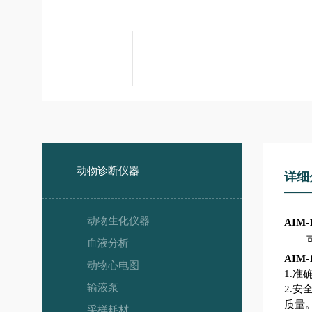
动物诊断仪器
详细
动物生化仪器
AIM
血液分析
AIM
动物心电图
1.准
输液泵
2.
质量
采样耗材