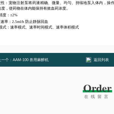
有效性：宠物注射泵将药液精确、微量、均匀、持续地泵入体内，操
速度，使药物在体内能保持有效血药浓度。
精度：
±2%
 速率：2.5ml/h 防止静脉回血
模式：速率模式、速率时间模式、速率体积模式
上一个：
AAM-100 兽用麻醉机
返回列表
Order
在线留言