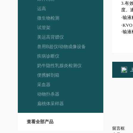
3.
运高
度、
·
输液
微生物检测
·
KVO
试管架
·
输液
美运高背膘仪
兽用B超仪/动物成像设备
疾病诊断仪
奶牛隐性乳腺炎检测仪
便携解剖箱
采血器
动物扑杀器
扁桃体采样器
查看全部产品
留言框