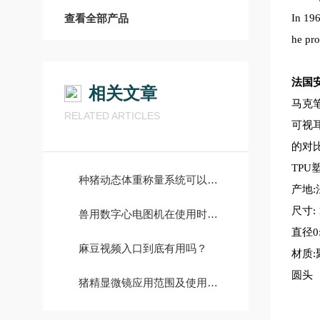
查看全部产品
In 196
he pro
法国
相关文章
马克
RELATED ARTICLES
可视
的对
TP
种猪动态体重称量系统可以更科学的对种猪进行体重管理
产地
尺寸
:
兽用数字心电图机在使用时的注意事项有哪些？
直径
0
麻豆视频入口到底有用吗？
材质
圆头
猪精显微镜应用范围及使用操作步骤