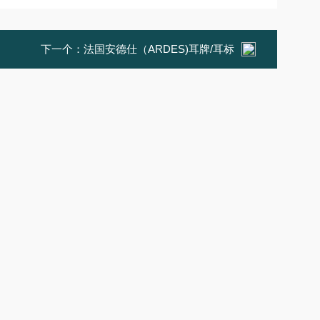
下一个：
法国安德仕（ARDES)耳牌/耳标