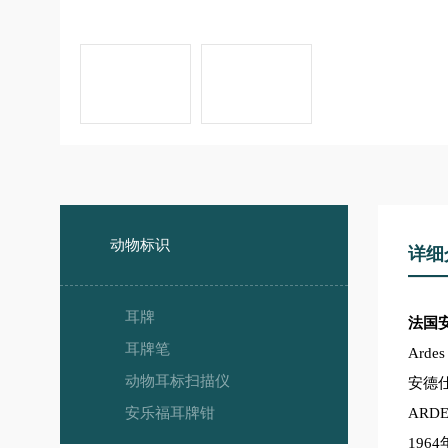
动物标识
详细
耳牌
法国
耳牌笔
Ardes 
动物耳标扫描仪
安德
安乐福耳牌钳
ARDES,
19