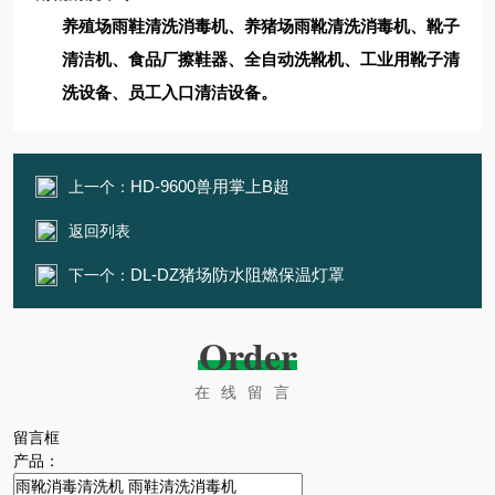
养殖场雨鞋清洗消毒机、养猪场雨靴清洗消毒机、靴子
清洁机、食品厂擦鞋器、全自动洗靴机、工业用靴子清
洗设备、员工入口清洁设备。
HD-9600兽用掌上B超
上一个：
返回列表
DL-DZ猪场防水阻燃保温灯罩
下一个：
Order
在线留言
留言框
产品：