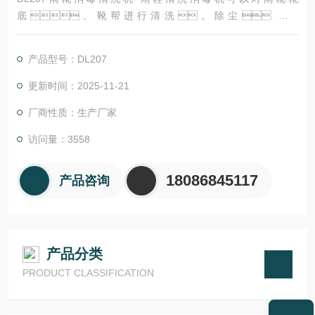
底、靴帮进行清洗。除尘、除
垢，洁清洗消毒杀菌一体机，广泛应用于对消毒
有要求的畜牧养殖、食品工业等行业。
产品型号：DL207
更新时间：2025-11-21
厂商性质：生产厂家
访问量：3558
18086845117
产品咨询
产品分类
PRODUCT CLASSIFICATION