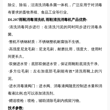
除尘、除垢，洁清洗消毒杀菌一体机，广泛应用于对消毒
有要求的畜牧养殖、食品工业等行业。
DL207
雨靴消毒清洗机 雨鞋清洗消毒机
产品优势:
·清洗消毒同步进行：在清洗污泥的同时同步进行消毒杀
菌。
·整机不锈钢材质：不锈钢整机耐腐蚀不生锈。
·高强度尼龙毛刷：尼龙毛刷，耐磨抗用，强度大、使用时
间更长久。
·双侧进水管：底部双侧进水管，保证雨靴鞋底清洗干净。
·多方位毛刷：左右加底部毛刷能有效*清洗雨靴上的污
泥。
·进水消毒液阀门：进水阀、消毒液阀随意控制进水量和消
毒液比例,也可以添加清洗剂。
·赠送喷枪：喷枪，辅助清除毛刷内残留污物。
技术参数: