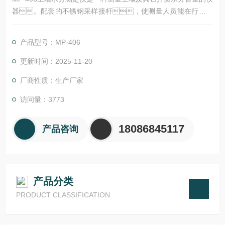
器。配套的不锈钢采样接杆，使测量人员能在行走站
立状态下调查大范围土壤墒情，也可以将水分传感器插
入离地表层80 cm的位置。采用铝合金防碰撞箱存
产品型号：MP-406
放，坚固耐久，携带方便，适合野外长时间作
业。
更新时间：2025-11-20
厂商性质：生产厂家
访问量：3773
18086845117
产品咨询
产品分类
PRODUCT CLASSIFICATION