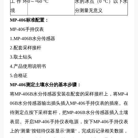
工作环
0
～+60 °C
水的冰点（0 °C）以下水
境
分测量无意义
MP-406
标准配置：
MP-406
手持仪表
1.MP-406B
水分传感器
2.
配套采样接杆
3.
取土钻头
4.
产品使用说明书
5.
合格证
MP-406
测定土壤水分的基本步骤：
将MP-406B水分传感器安装在配套的采样接杆上，将MP-4
06B水分传感器输出插头插入MP-406手持仪表的插座。在
待测定点按下采样套杆，把MP-406B水分传感器插入土壤
表层。开启MP-406手持仪表电源，按下MP-406手持仪表
上的‘测量’按钮待仪器显示‘测量’，完成后记录相关数据，