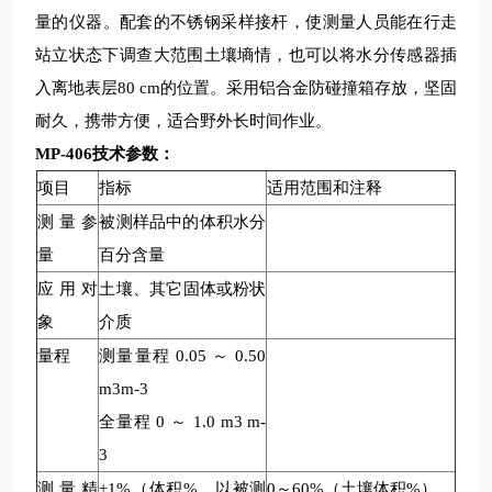
量的仪器。配套的不锈钢采样接杆，使测量人员能在行走
站立状态下调查大范围土壤墒情，也可以将水分传感器插
入离地表层80 cm的位置。采用铝合金防碰撞箱存放，坚固
耐久，携带方便，适合野外长时间作业。
MP-406
技术参数：
项目
指标
适用范围和注释
测量参
被测样品中的体积水分
量
百分含量
应用对
土壤、其它固体或粉状
象
介质
量程
测量量程 0.05 ～ 0.50
m3m-3
全量程 0 ～ 1.0 m3 m-
3
测量精
±1%（体积%，以被测
0
～60%（土壤体积%）