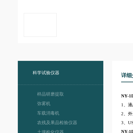
科学试验仪器
详细
样品研磨提取
NY-1
弥雾机
1
、液
车载消毒机
2
、外
农残及果品检验仪器
3
、U
NY-1
土壤检化仪器