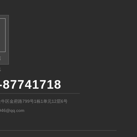
信
线
-87741718
牛区金府路799号1栋1单元12层6号
946@qq.com