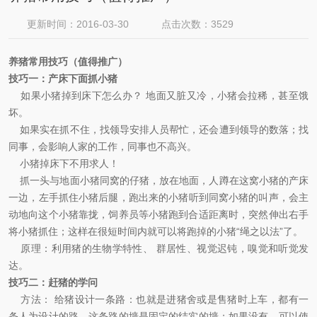
更新时间：2016-03-30
点击次数：3529
养猪常用技巧（值得推广）
技巧一
：
产床下面抓小猪
如果小猪掉到床下怎么办？ 地面又脏又冷，小猪会拉稀，甚至饿
坏。
如果实在抓不住，找领导安排人员帮忙，还会遭到领导的数落；找
同事，会影响人家的工作，同事也不高兴。
小猪掉床下不用求人！
抓一头与地面小猪同窝的仔猪，放在地面，人蹲在这窝小猪的产床
一边，左手抓住小猪后腿，跑出来的小猪听到同窝小猪的叫声，会主
动地向这个小猪靠拢，饲养员等小猪跑到合适距离时，突然伸出右手
将小猪抓住；这样在很短时间内就可以将跑掉的小猪“绳之以法”了。
原理：利用猪的生物学特性、 群居性、
视觉迟钝，嗅觉和听觉发
达。
技巧二
：
赶猪的学问
方法： 给猪设计一条路：也就是进猪舍或是售猪时上车，都有一
条人为设计的路，这条路的墙是固定的结实的墙；如果没有，可以使