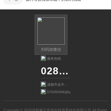
扫码加微信
服务热线
028-87741718
成都市金牛区
金府路799号1
570392946@qq.com
栋1单元12层6
号
Copyright © 2026成都麻豆资源在线观看科技有限公司 All Rights