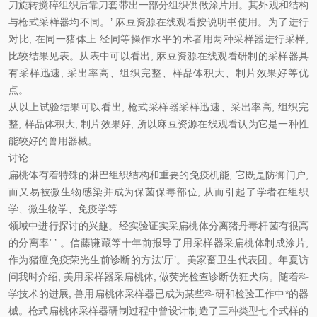
刀旋转搅碎组织后靠刀套带出一部分组织供做涂片用。其外观和结构
与枪式采样器均不同。’ 麻豆资源在线观看按说明书使用。为了进行
对比, 在同一猪体上 经同等操作水平的术者用两种采样器进行采样,
比较结果见表。从表中可以看出, 麻豆资源在线观看研制的采样器具
有采样迅速, 采出率高、组织完整、样品体积大、制片效果好等优
点。
从以上试验结果可以看出, 枪式采样器采样迅速、采出率高, 组织完
整, 样品体积大, 制片效果好, 所以麻豆资源在线观看认为它是一种性
能较好的兽用器械。
讨论
扁桃体有着特殊的淋巴组织结构和重要的免疫机能, 它既是防御门户,
而又易被微生物感染并成为保菌保毒部位, 从而引起了学者在组织
学、微生物学、免疫学等
领域中进行探讨的兴趣。经实验证实采扁桃体分离猪丹毒杆菌有很高
的分离率‘ ’ 。信藤谦藏等十年前报导了用采样器采扁桃体制成涂片,
作为猪瘟免疫荣光生前诊断的方法‘厅’。美家畜卫生代表团。年夏访
问我时介绍, 美用采样器采扁桃体, 做荧光检查诊断伪狂犬病。随着科
学技术的进展, 兽用扁桃体采样器已成为某些科研和检验工作中*的器
械。枪式扁桃体采样器研制过程中曾设计制造了三种类型七个式样的