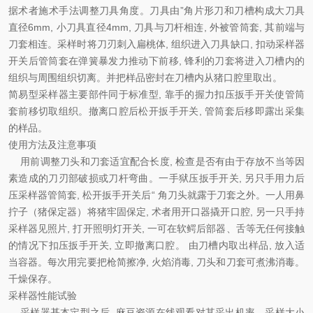
据术者施术手法调整刀具角度。刀具由”角片形刀和刀槽构成大刀具
直径6mm, 小刀具直径4mm, 刀具与刀杆相连, 外被管筒套, 其前端与
刀套相连。采样时将刀刃刺入扁桃体, 组织进入刀具缺口, 扣动采样器
开关后管筒套在弹簧暴发力推动下前移, 锋利的刀套将进入刀槽内的
组织与周围组织切离。并把样品密封在刀槽内从猪口腔里取出。
简易型采样器主要部件同于标准型, 靠手的握力扣压扳手开关使管筒
套前移切取组织。撤离口腔后松开扳手开关, 管筒套后移即露出采集
的样品。
使用方法及注意事项
用前调整刀头和刀套适宜配合长度, 检查是否有由于存放不当等因
素造成的刀刃部破损或刀杆弯曲。一手狱压扳手开关, 另只手用力后
压采样器管筒套, 松开扳手开关后“ 角刀头就露于刀套之外。一人用鼻
拧子（猪保定器）将猪牢固保定, 术者用开口器撬开口腔, 另一只手持
采样器见照片, 打开照明灯开关, 一可在软鳄后部器、舌等无任何接触
的情况下扣压扳手开关, 立即撤离口腔。 由刀槽内取出样品, 放入适
当容器。每次用完要把枪简擦净, 火焰消毒, 刀头和刀套可煮沸消毒。
千燥保存。
采样器性能试验
采样器基本定型之后, 麻豆资源在线观看对其采出机率、采样大小