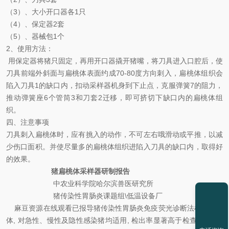
（3）、大小开口器各1只
（4）、保定器2套
（5）、器械包1个
2、使用方法：
用保定器将猪只固定，再用开口器撬开猪嘴，将刀具进入口腔后，使
刀具前端外斜面与扁桃体表面约成70-80度方向刺入，扁桃体组织会
陷入刀具1的缺口内，扣动采样器机身到下止点，克服弹簧7的阻力，
推动弹簧座6个管筒3和刀套2迁移，即可挤切下缺口内的扁桃体组
织。
四、注意事项
刀具刺入扁桃体时，应有挑入的动作，不可左右哦滑动或平推，以减
少伤口面积。并使尽量多的扁桃体组织进陷入刀具的缺口内，取得好
的效果。
猪扁桃体采样器研制报告
中农业科学院哈尔滨兽医研究所
猪传染性胃肠炎课题组\低温设备厂
麻豆资源在线观看已报导猪传染性胃肠炎免疫荧光诊断法检查扁桃
体, 对急性、慢性及隐性感染猪均适用, 检出率显著高于检查空肠, 且