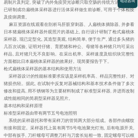
电话咨询
易制片及判定, 突破了内外免疫荧光诊断只取空肠的传统方法, 并提及
已研制成功扁桃体采样器进行活体采样做生前诊断, 可用于个体检疫
及疫病调查。
麻豆资源在线观看在剖析马肝脏穿刺器、人扁桃体摘除器, 并参看
日本猪扁桃体采样器外观照片的基础上, 自行设计研制了枪式扁桃体
采样器, 现已定型化, 其造型美观, 结构简单, 便于生产, 通过多头猪的
几百次试验, 证明对仔猪、育肥猪和种公、母猪等各种猪只均可采出
样品, 且对猪只无不良影响。在采出机率、采样速度及组织块完整性
方面都比日本扁桃体采样器的效果好。现简要报告于下。
枪式扁桃体采样器的基本结构和使用方法
采样器设计的性能标准要求应该是采样机率高、样品完整性好、对
猪损伤轻。据此, 在试制中反复对器械结构和基本技术条件做了多次
修改和提高, 用不锈钢等为主要材料制成了标准型采样器, 并进而改制
成性能相同的简易型采样器见照片。
基本结构和采样原理
标准型采样器由带有两节五号电池照明
系统的采样器托和带有采样刀的管筒两大部分组成。各部件由螺纹
衔接和固定。采样器托上装有两节5号电池聚光灯泡, 后有电源开关,
中部有扳手, 刀杆螺母可调整刀杆与刀套长短相一致, 固定螺母可以根