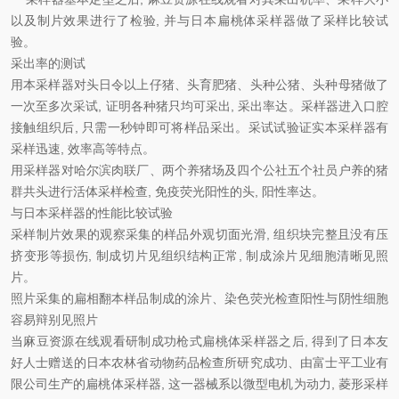
以及制片效果进行了检验, 并与日本扁桃体采样器做了采样比较试
验。
采出率的测试
用本采样器对头日令以上仔猪、头育肥猪、头种公猪、头种母猪做了
一次至多次采试, 证明各种猪只均可采出, 采出率达。采样器进入口腔
接触组织后, 只需一秒钟即可将样品采出。采试试验证实本采样器有
采样迅速, 效率高等特点。
用采样器对哈尔滨肉联厂、两个养猪场及四个公社五个社员户养的猪
群共头进行活体采样检查, 免疫荧光阳性的头, 阳性率达。
与日本采样器的性能比较试验
采样制片效果的观察采集的样品外观切面光滑, 组织块完整且没有压
挤变形等损伤, 制成切片见组织结构正常, 制成涂片见细胞清晰见照
片。
照片采集的扁相翻本样品制成的涂片、染色荧光检查阳性与阴性细胞
容易辩别见照片
当麻豆资源在线观看研制成功枪式扁桃体采样器之后, 得到了日本友
好人士赠送的日本农林省动物药品检查所研究成功、由富士平工业有
限公司生产的扁桃体采样器, 这一器械系以微型电机为动力, 菱形采样