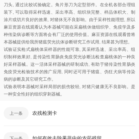
刀头, 通过比较试验确定。角片形刀为定型部件。在全机各部合理组
装下, 可以取得采样迅速、采出率高、组织块完整、样品体积大、制
涂片或切片良好的效果, 对猪休无不良影响。由于采样性能理想, 所以
麻豆资源在线观看认为本器械可能在采扁桃休做组织学、免疫学及多
种传染病诊断等方面将会有厂泛的使用价值。麻豆资源在线观看曾将
本器械提供给我所猪瘟荧光抗体诊断研究工作试用, 结果甚为理想。
试验证实枪式扁桃体采样器的性能可靠, 其采样迅速、采出率高、组
织制样效果好, 是传染性胃肠炎免疫荧光诊断法检查扁桃体的一种良
好采样器械。这一活体采样器械的研制成功, 有助于猪传染性胃肠炎
免疫荧光检验技术的推广应用, 同时还可用于猪瘟、伪狂犬病等传染
病的诊断及其它研究工作。
试验表明本器械对采样局部的损伤较轻, 对猪只健康无不良影响。是
一种安全性好的组织穿刺器械。
农残检测卡
上一条
如何有效去除果蔬中的农药残留
下一条