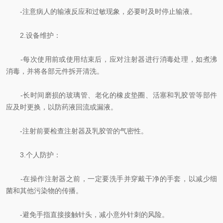
-注意病人的输液反应和过敏现象，必要时及时停止输液。
2.设备维护：
-每次使用前或使用结束后，应对注射器进行消毒处理，如煮沸
消毒，并将各部元件拆开清洗。
-长时间磨损的玻璃管、老化的橡皮垫圈、活塞和乳胶管等部件
应及时更换，以防药液回流或漏液。
-注射前要检查注射器及乳胶管的气密性。
3.个人防护：
-在操作注射器之前，一定要洗手并穿戴干净的手套，以减少细
菌和其他污染物的传播。
-避免手指直接接触针头，减小意外针刺的风险。