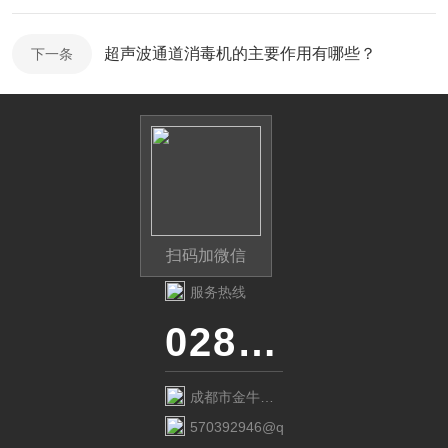
超声波通道消毒机的主要作用有哪些？
下一条
扫码加微信
服务热线
028-87741718
成都市金牛区
金府路799号1
570392946@qq.com