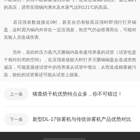
的高压，进而实现锅内沸水及水蒸气达到121℃的高温。
若压强表数值接近0时，甚至在仍有较高压强时即强行打开锅
盖，这时因为锅内外存在一定压强差，热空气仍会喷薄而出，可能对
实验人员造成伤害。
另外，若此时压力蒸汽灭菌锅内装有盛培养基的试管（试管也是
个相对封闭的空间），在压强差值较大时打开灭菌锅锅盖会造成突然
减压，可能直接使试管中的培养基从试管中喷出，从而造成棉塞被污
染，较松的试管塞还可能从试管上脱落。
猪粪烘干机优势特点众多，你不可错过！
上一条
新型DL-17弥雾机与传统弥雾机产品优势对比
下一条