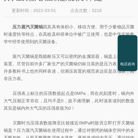
更新时间：2022-03-01
点击次数：3218
压力蒸汽灭菌锅
因其具有体积小、移动方便、用于少量物品灭菌
时速度快等特点，在高校及科研单位中被广泛使用，也是中学实验教
学中经常使用到的灭菌设备。
蒸汽灭菌锅是既能耐压又可以密闭的金属容器，锅盖上装有测压
装置。尽管目前许多厂家生产的灭菌锅仍标注装的是压力表，而且在
电话咨询
许多教科书上也作同样表述，但测压装置的规范表达应是压强表，而
非压力表。
压强表上标注的压强数值起点是0MPa，而在此刻度时，锅内外
大气压都正常存在，且均不是0，故不难理解，此时读表读到的数值
其实是锅内外大气压的压强差值为0！
灭菌时当压强表数值降至比较接近0MPa时能否立即打开灭菌锅
锅盖？压力蒸汽灭菌锅在使用过程中，通过对密闭的锅体空间中的水
不断加热，从而不断聚集湿热水蒸气，逐渐造成锅内高压。通过锅内