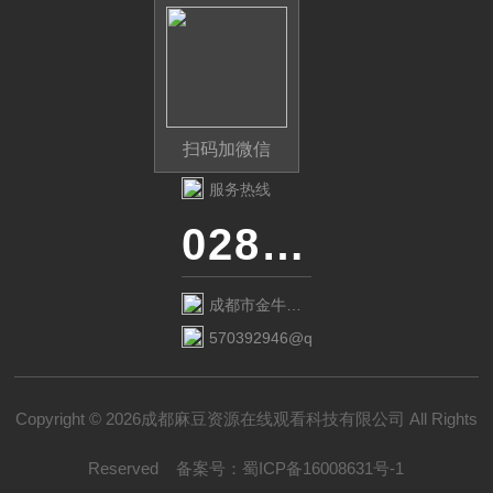
扫码加微信
服务热线
028-87741718
成都市金牛区
金府路799号1
570392946@qq.com
栋1单元12层6
号
Copyright © 2026成都麻豆资源在线观看科技有限公司 All Rights
Reserved
备案号：
蜀ICP备16008631号-1