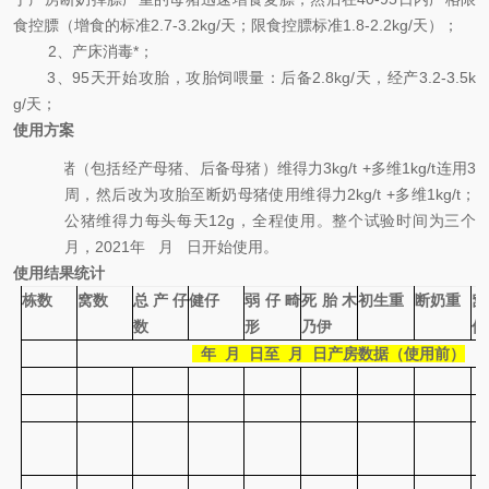
食控膘（增食的标准2.7-3.2kg/天；限食控膘标准1.8-2.2kg/天）；
2、产床消毒*；
3、95天开始攻胎，攻胎饲喂量：后备2.8kg/天，经产3.2-3.5k
g/天；
使用
方案
全场
母猪
（包括经产母猪、后备母猪）维得力
3kg/t +
多维
1kg/t
连用
3
周，然后改为攻胎至断奶母猪使用维得力
2kg/t +
多维
1kg/t
；
公猪
维得力每头每天
12g
，全程使用。整个试验时间为三个
月，
2021
年 月 日开始使用。
使用
结果统计
栋数
窝数
总产仔
健仔
弱仔畸
死胎木
初生重
断奶重
数
形
乃伊
仔
年 月 日至 月 日产房数据（使用前）