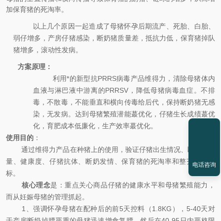
加保育猪的死淘率。
以上几个原因一起造成了母猪怀孕后期流产、死胎、白胎、
弱仔增多，产房仔猪感染，断奶猪质量差，抵抗力低，保育猪掉队
猪增多，滚动性发病。
方案原理：
利用*的新型抗
PRRS
病毒产品维得力，清除母猪体内
血液与淋巴液中游离的
PRRSV
，降低母猪病毒血症。不排
毒，不散毒，不能垂直和横向传毒给后代，保持断奶猪无感
染，无发病。达到母猪繁殖潜能
蕞
优化，仔猪生长成绩
蕞
优
化，育肥成本低廉化，生产效率蕞优
化
。
使用
目的
：
通过维得力产品在种猪上的使用，验证仔猪出生情况、断奶猪质
量、健康度、仔猪抗体、断奶发情、保育猪的死淘率和整齐度等指
电话咨询
标。
核心理念
是：重点关心商品仔猪的健康水平和母猪繁殖能力，
而从妊娠母猪的管理抓起。
1、强调怀孕母猪在配种后的前5天控料（1.8KG），5-40天对
于产房断奶掉膘严重的母猪迅速增食复膘，然后在40-95日内严格限