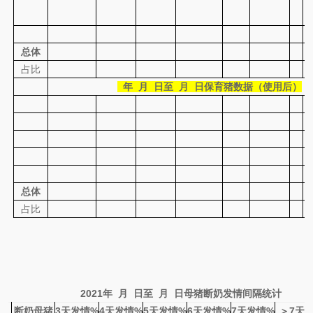
总体
占比
年 月 日至 月 日保育猪数据（使用后）
总体
占比
2021
年 月 日至 月 日母猪断奶发情间隔统计
段
断奶母猪
3
天发情
%
4
天发情
%
5
天发情
%
6
天发情
%
7
天发情
%
＞
7
天