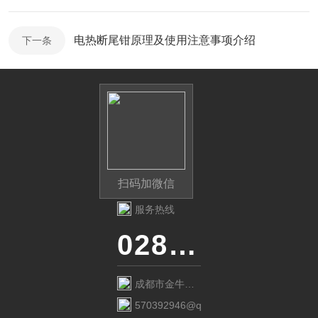
电热断尾钳原理及使用注意事项介绍
下一条
扫码加微信
服务热线
028-87741718
成都市金牛区
金府路799号1
570392946@qq.com