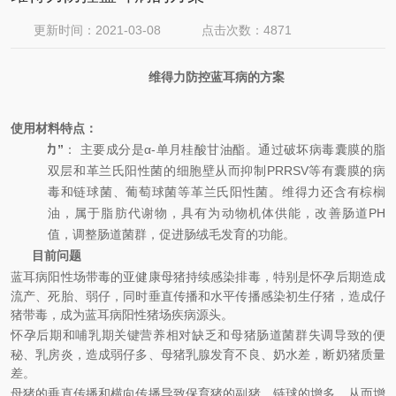
更新时间：2021-03-08
点击次数：4871
维得力防控蓝耳病的方案
使用
材料特点：
“
维得力
”
：
主要成分是
α-
单月桂酸甘油酯。通过破坏病毒囊膜的脂
双层和革兰氏阳性菌的细胞壁从而抑制
PRRSV
等有囊膜的病
毒和链球菌、葡萄球菌等革兰氏阳性菌。维得力还含有
棕榈
油，属于脂肪代谢物，具有为动物机体供能，改善肠道
PH
值，调整肠道菌群，促进肠绒毛发育的功能。
目前问题
蓝耳病阳性场带毒的亚健康母猪持续感染排毒，特别是怀孕后期造成
流产、死胎、弱仔，同时垂直传播和水平传播感染初生仔猪，造成仔
猪带毒，成为蓝耳病阳性猪场疾病源头。
怀孕后期和哺乳期关键营养相对缺乏和母猪肠道菌群失调导致的便
秘、乳房炎，造成弱仔多、母猪乳腺发育不良、奶水差，断奶猪质量
差。
母猪的垂直传播和横向传播导致保育猪的副猪、链球的增多，从而增