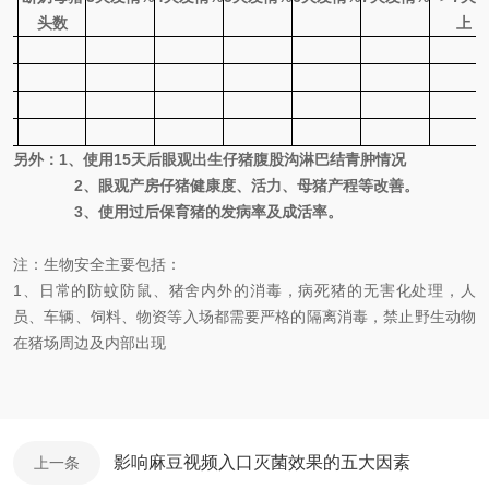
头数
上
另外：
1
、使用
15
天后眼观出生仔猪腹股沟淋巴结青肿情况
2
、眼观产房仔猪健康度、活力、母猪产程等改善。
3
、使用过后保育猪的发病率及成活率。
注：生物安全主要包括：
1、
日常的防蚊防鼠、猪舍内外的消毒，病死猪的无害化处理，人
员、车辆、饲料、物资等入场都需要严格的隔离消毒，禁止野生动物
在猪场周边及内部出现
影响麻豆视频入口灭菌效果的五大因素
上一条