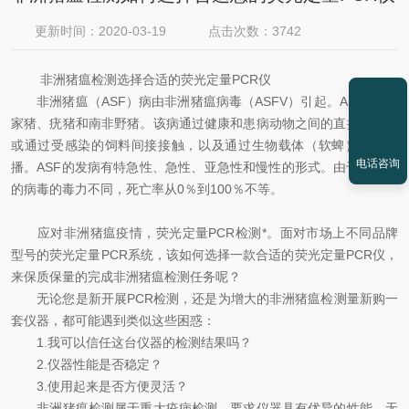
更新时间：2020-03-19
点击次数：3742
非洲猪瘟检测选择合适的荧光定量PCR仪
非洲猪瘟（ASF）病由非洲猪瘟病毒（ASFV）引起。ASFV感染
家猪、疣猪和南非野猪。该病通过健康和患病动物之间的直接接触，
或通过受感染的饲料间接接触，以及通过生物载体（软蜱）进行传
电话咨询
播。ASF的发病有特急性、急性、亚急性和慢性的形式。由于猪感染
的病毒的毒力不同，死亡率从0％到100％不等。
应对非洲猪瘟疫情，荧光定量PCR检测*。面对市场上不同品牌
型号的荧光定量PCR系统，该如何选择一款合适的荧光定量PCR仪，
来保质保量的完成非洲猪瘟检测任务呢？
无论您是新开展PCR检测，还是为增大的非洲猪瘟检测量新购一
套仪器，都可能遇到类似这些困惑：
1.我可以信任这台仪器的检测结果吗？
2.仪器性能是否稳定？
3.使用起来是否方便灵活？
非洲猪瘟检测属于重大疫病检测，要求仪器具有优异的性能，无