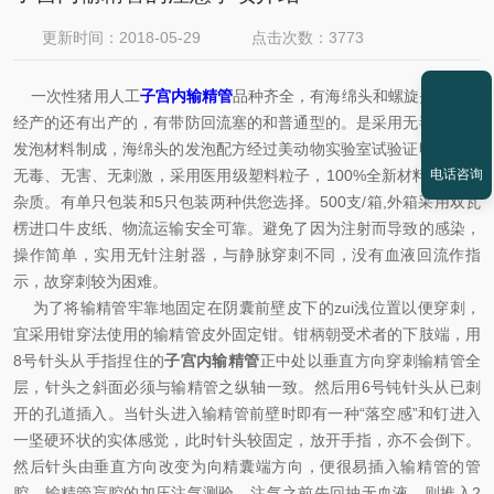
更新时间：2018-05-29
点击次数：3773
一次性猪用人工
子宫内输精管
品种齐全，有海绵头和螺旋头的，有
经产的还有出产的，有带防回流塞的和普通型的。是采用无毒高弹性
发泡材料制成，海绵头的发泡配方经过美动物实验室试验证明对精子
电话咨询
无毒、无害、无刺激，采用医用级塑料粒子，100%全新材料，*回收
杂质。有单只包装和5只包装两种供您选择。500支/箱,外箱采用双瓦
楞进口牛皮纸、物流运输安全可靠。避免了因为注射而导致的感染，
操作简单，实用无针注射器，与静脉穿刺不同，没有血液回流作指
示，故穿刺较为困难。
为了将输精管牢靠地固定在阴囊前壁皮下的zui浅位置以便穿刺，
宜采用钳穿法使用的输精管皮外固定钳。钳柄朝受术者的下肢端，用
8号针头从手指捏住的
子宫内输精管
正中处以垂直方向穿刺输精管全
层，针头之斜面必须与输精管之纵轴一致。然后用6号钝针头从已刺
开的孔道插入。当针头进入输精管前壁时即有一种“落空感”和钉进入
一坚硬环状的实体感觉，此时针头较固定，放开手指，亦不会倒下。
然后针头由垂直方向改变为向精囊端方向，便很易插入输精管的管
腔。输精管盲腔的加压注气测验，注气之前先回抽无血液，则推入2