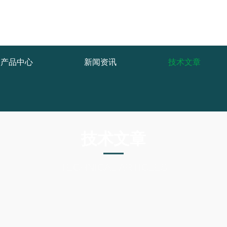
产品中心
新闻资讯
技术文章
技术文章
TECHNICAL ARTICLES